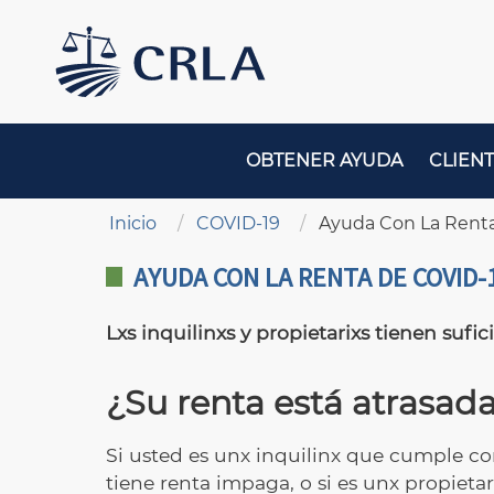
Pasar
al
contenido
principal
MAIN
OBTENER AYUDA
CLIENT
NAVIGATION
Sobrescribir enlaces de ayuda a la navegaci
Inicio
COVID-19
Ayuda Con La Renta
AYUDA CON LA RENTA DE COVID-
Lxs inquilinxs y propietarixs tienen suf
¿Su renta está atrasad
Si usted es unx inquilinx que cumple con
tiene renta impaga, o si es unx propieta