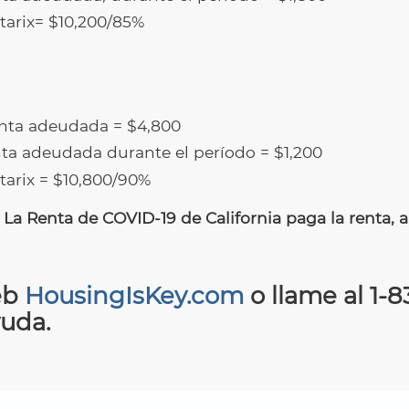
tarix= $10,200/85%
enta adeudada = $4,800
nta adeudada durante el período = $1,200
tarix = $10,800/90%
a Renta de COVID-19 de California paga la renta, ah
eb
HousingIsKey.com
o llame al
1-8
yuda.