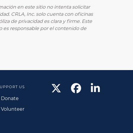
ación en este sitio no intenta solicitar
dad. CRLA, Inc. solo cuenta con oficinas
iza de privacidad es clara y firme. Este
no es responsable por el contenido de
UPPORT US
Donate
Volunteer