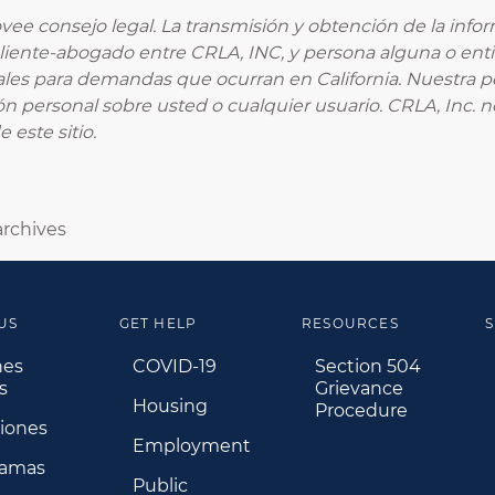
ovee consejo legal. La transmisión y obtención de la inform
 cliente-abogado entre CRLA, INC, y persona alguna o enti
gales para demandas que ocurran en California. Nuestra pól
n personal sobre usted o cualquier usuario. CRLA, Inc. 
 este sitio.
rchives
US
GET HELP
RESOURCES
S
nes
COVID-19
Section 504
s
Grievance
Housing
Procedure
iones
Employment
ramas
Public