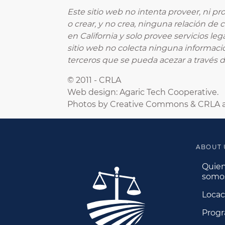
Este sitio web no intenta proveer, ni pr
o crear, y no crea, ninguna relación de
en California y solo provee servicios le
sitio web no colecta ninguna informació
terceros que se pueda acezar a través de
© 2011 - CRLA
Web design: Agaric Tech Cooperative.
Photos by Creative Commons & CRLA a
ABOUT 
Quie
somo
Locac
Prog