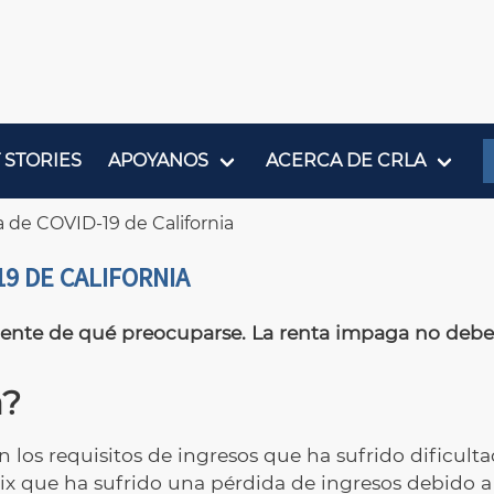
 STORIES
APOYANOS
ACERCA DE CRLA
ón
 de COVID-19 de California
19 DE CALIFORNIA
iciente de qué preocuparse. La renta impaga no deb
a?
 los requisitos de ingresos que ha sufrido dificult
rix que ha sufrido una pérdida de ingresos debido a