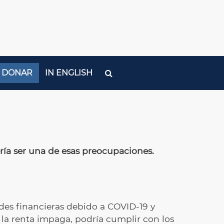
DONAR
IN ENGLISH
ería ser una de esas preocupaciones.
ades financieras debido a COVID-19 y
 la renta impaga, podría cumplir con los