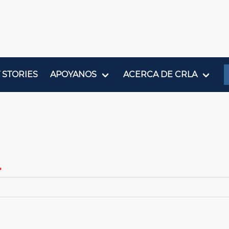
 STORIES
APOYANOS
ACERCA DE CRLA
ón