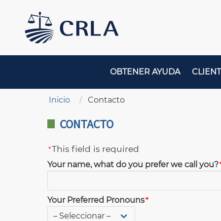
Pasar
al
contenido
principal
MAIN
OBTENER AYUDA
CLIENT
NAVIGATION
Sobrescribir enlaces de ayuda a la navegaci
Inicio
Contacto
CONTACTO
This field is required
Your name, what do you prefer we call you?
Your Preferred Pronouns
Your Preferred Pronouns