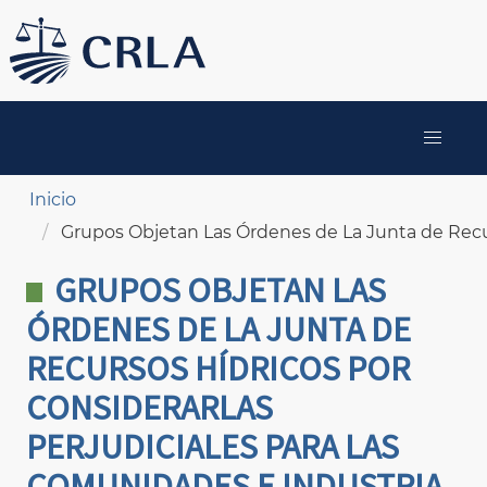
Pasar
al
contenido
principal
MAIN
NAVIGATION
Sobrescribir enlaces de ayuda a la navegación
Inicio
Grupos Objetan Las Órdenes de La Junta de Recu
GRUPOS OBJETAN LAS
ÓRDENES DE LA JUNTA DE
RECURSOS HÍDRICOS POR
CONSIDERARLAS
PERJUDICIALES PARA LAS
COMUNIDADES E INDUSTRIA