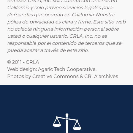
entidad. CRLA, Inc. solo cuenta con oficinas en
California y solo provee servicios legales para
demandas que ocurran en California. Nuestra
póliza de privacidad es clara y firme. Este sitio web
no colecta ninguna información personal sobre
usted o cualquier usuario. CRLA, Inc. no es
responsable por el contenido de terceros que se
pueda acezar a través de este sitio.
© 2011 - CRLA
Web design: Agaric Tech Cooperative.
Photos by Creative Commons & CRLA archives