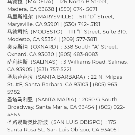
马德拉（MADERA）: 126 North B Street,
Madera, CA 93638 | (559) 674- 5671
马里斯维尔（MARYSVILLE）: 511 “D” Street,
Marysville, CA 95901 | (530) 742- 5191
马德司托（MODESTO）: 1111 “I” Street, Suite 310,
Modesto, CA 95354 | (209) 577-3811
奥克斯纳（OXNARD）: 338 South “A” Street,
Oxnard, CA 93030 | (805) 483-8083
萨利纳斯（SALINAS）: 3 Williams Road, Salinas,
CA 93905 | (831) 757-5221
圣塔芭芭拉（SANTA BARBARA）: 22 N. Milpas
St. #F, Santa Barbara, CA 93103 | (805) 963-
5982
圣塔马利亚（SANTA MARIA）: 2050 G South
Broadway, Santa Maria, CA 93454 | (805) 922-
4563
圣路易斯奥比斯波（SAN LUIS OBISPO）: 175
Santa Rosa St., San Luis Obispo, CA 93405 |