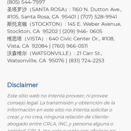
(805) 544-7997
圣塔罗沙（SANTA ROSA）: 1160 N. Dutton Ave.,
#105, Santa Rosa, CA 95401 | (707) 528-9941
斯托克顿（STOCKTON）: 145 E. Weber Avenue,
Stockton, CA 95202 | (209) 946- 0605
维思塔（VISTA）: 640 Civic Center Dr., #108,
Vista, CA 92084 | (760) 966-0511
沃森维尔（WATSONVILLE）: 21 Carr St.,
Watsonville, CA 95076 | (831) 724-2253
Disclaimer
Este sitio web no intenta proveer, ni provee
consejo legal. La transmisión y obtención de la
información en este sitio no intenta solicitar o
crear, y no crea, ninguna relación de cliente-
abogado entre CRLA, INC, y persona alguna o
entidad. CRLA, Inc. solo cuenta con oficinas en