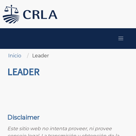
Pasar
al
contenido
principal
MAIN
NAVIGATION
Sobrescribir enlaces de ayuda a la navegación
Inicio
Leader
LEADER
Disclaimer
Este sitio web no intenta proveer, ni provee
consejo legal. La transmisión y obtención de la